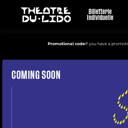
THEATRE
Promotional code
If you have a promoti
DU
LIDO
-
Online
ticket
COMING SOON
sales