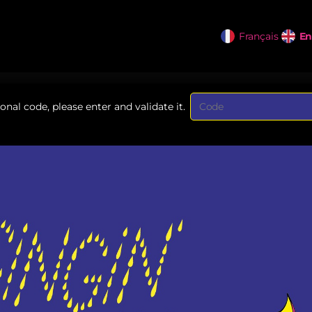
Français
Curre
En
Lang
onal code, please enter and validate it.