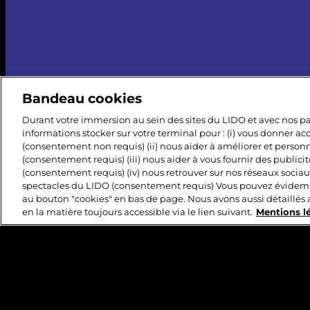
Bandeau cookies
Durant votre immersion au sein des sites du LIDO et avec nos par
informations stocker sur votre terminal pour : (i) vous donner a
(consentement non requis) (ii) nous aider à améliorer et personna
(consentement requis) (iii) nous aider à vous fournir des publici
(consentement requis) (iv) nous retrouver sur nos réseaux socia
spectacles du LIDO (consentement requis) Vous pouvez évidem
au bouton "cookies" en bas de page. Nous avons aussi détaillés 
en la matière toujours accessible via le lien suivant.
Mentions l